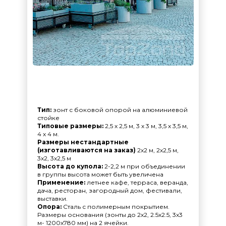
Тип:
зонт с боковой опорой на алюминиевой
стойке
Типовые размеры:
2,5 х 2,5 м, 3 х 3 м, 3,5 х 3,5 м,
4 х 4 м.
Размеры нестандартные
(изготавливаются на заказ)
2х2 м, 2х2,5 м,
3х2, 3х2,5 м
Высота до купола:
2-2,2 м при объединении
в группы высота может быть увеличена
Применение:
летнее кафе, терраса, веранда,
дача, ресторан, загородный дом, фестивали,
выставки.
Опора:
Сталь с полимерным покрытием.
Размеры основания (зонты до 2х2, 2.5х2.5, 3х3
м- 1200х780 мм) на 2 ячейки.