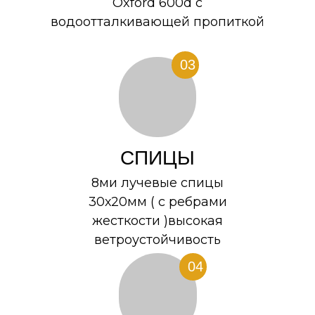
Oxford 600d c
водоотталкивающей пропиткой
03
СПИЦЫ
8ми лучевые спицы
30х20мм ( с ребрами
жесткости )высокая
ветроустойчивость
04