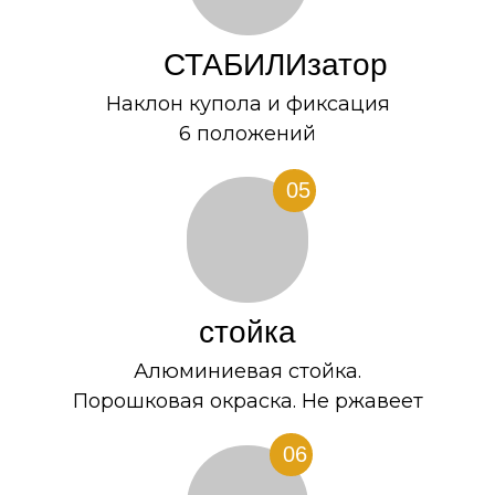
СТАБИЛИзатор
Наклон купола и фиксация
6 положений
ОСТАЛИСЬ
ВОПРОСЫ?
05
стойка
Алюминиевая стойка.
Уточинить вопрос
Порошковая окраска. Не ржавеет
Нажимая на кнопку вы соглашаетесь
с политикой конфиденциальности
06