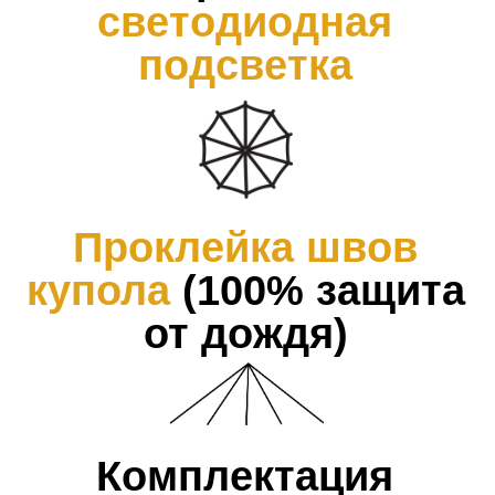
03
Инструкция
Покажем как пользоваться и
убедимся в том что он полностью
готов к использованию
04
Проектирование
Если нужно, чтобы зонты стояли
в веранде, мы спроектируем и
поставим модель, будто оно там
всегда была