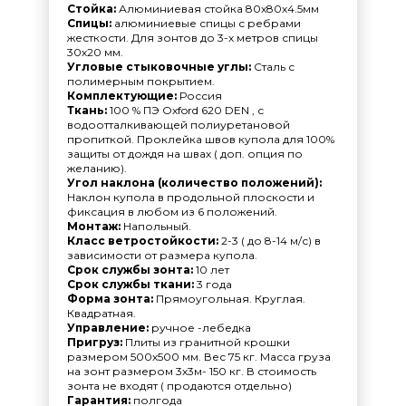
Стойка:
Алюминиевая стойка 80х80х4.5мм
Спицы:
алюминиевые спицы с ребрами
жесткости. Для зонтов до 3-х метров спицы
30х20 мм.
Угловые стыковочные углы:
Сталь с
полимерным покрытием.
Комплектующие:
Россия
Ткань:
100 % ПЭ Оxford 620 DEN , с
водоотталкивающей полиуретановой
пропиткой. Проклейка швов купола для 100%
защиты от дождя на швах ( доп. опция по
желанию).
Угол наклона (количество положений):
Наклон купола в продольной плоскости и
фиксация в любом из 6 положений.
Монтаж:
Напольный.
Класс ветростойкости:
2-3 ( до 8-14 м/с) в
зависимости от размера купола.
Срок службы зонта:
10 лет
Срок службы ткани:
3 года
Форма зонта:
Прямоугольная. Круглая.
Квадратная.
Управление:
ручное -лебедка
Пригруз:
Плиты из гранитной крошки
размером 500х500 мм. Вес 75 кг. Масса груза
на зонт размером 3х3м- 150 кг. В стоимость
зонта не входят ( продаются отдельно)
Гарантия:
полгода