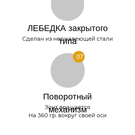
ЛЕБЕДКА закрытого
ДОПОЛНИТЕЛЬНЫЕ
ОПЦИИ
Сделан из нержавеющей стали
типа
07
Брендирование
(
нанесение
Поворотный
логотипа на тент).
Зонт вращается
механизм
На 360 гр. вокруг своей оси
Встроенная