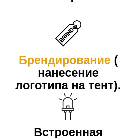
ЭТАПЫ
РАБОТ
01
Поможем с выбором
Подберем нужную модель с
уникальным дизайном
02
Установка
Соберем и установим
зонты с
боковой опорой
на вашей
террасе или веранде