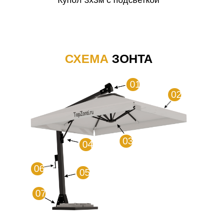
Купол 3х3м с подсветкой
СХЕМА
ЗОНТА
01
02
03
04
06
05
07