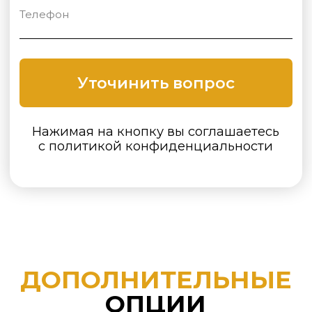
Покраска стойки
в любой цвет по
RAL
Пошив тентов
без волана
( без
ламбрекена)
Основания
под бетон