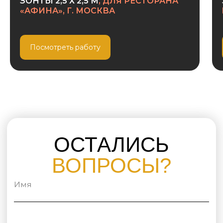
ЗОНТЫ 2,5 Х 2,5 М
, ДЛЯ РЕСТОРАНА
«АФИНА», Г. МОСКВА
Антиветровые
телескопические
Посмотреть работу
стойки
Водоотводные
рукава
оворотный узел
на 360 гр