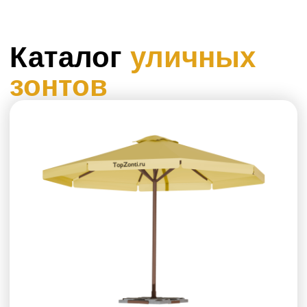
Зонт с центральной опорой на
металлической (стальной)
стойке
Размеры типовые:
2х2, 2.5 х2.5, 3х3, 4х4 м
от 32.000
рублей
Подробнее