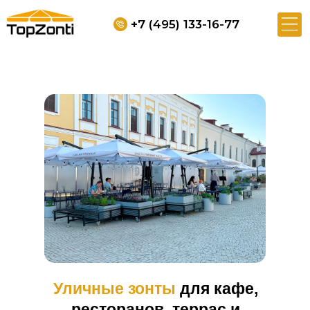
+7 (495) 133-16-77
Каталог
Наши работы
Преимущества
К
Зак
Уличные зонты
для кафе,
ресторанов, террас и