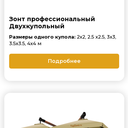
03
Доставка и монтаж
Доставка по России. Монтаж под
ключ.
04
Брендирование
Логотип на купол и волан: макет
подготовим, цвета подберём и
согласуем перед печатью.