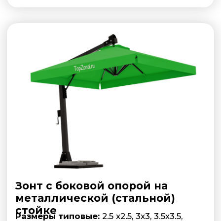
Зонт усиленный на
центральной опоре 12
спицевый
Размеры типовые:
4х4, 4.5х4.5, 5х5,
5.5х5.5, 6х6 м
Подробнее
НАШИ
ПРЕИМУЩЕСТВА
01
Наличие и Скорость
В наличии на складе.
Производство — от 7 дней