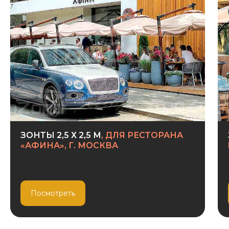
зонтов
ЗОНТЫ 2,5 Х 2,5 М
, ДЛЯ РЕСТОРАНА
«АФИНА», Г. МОСКВА
Зонт с центральной опорой
на
алюминиевой
стойке
Размеры типовые:
2х2м, 2.5 х2.5, 3х3 м
от 25.000
Посмотреть
рублей
Подробнее