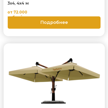
02
Качество и прочность
Ткань Oxford 600D и прочный каркас.
Ветроустойчивость усиленных
моделей — до 20 м/с. Гарантия по
договору.